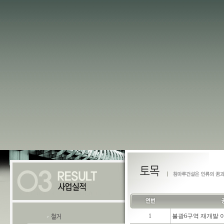
1
불광6구역 재개발 