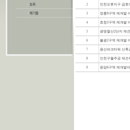
2
인천오류지구 금호
3
정릉9구역 재개발 
4
효창3구역 재개발 
5
광명철산2단지 재건
6
불광2구역 재개발 
7
용산파크타워 신축
8
인천구월주공 재건
9
응암6구역 재개발