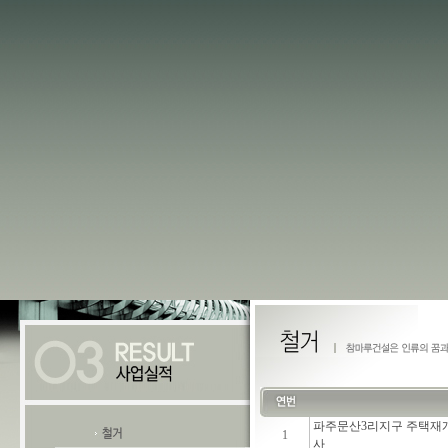
파주문산3리지구 주택재개
1
사