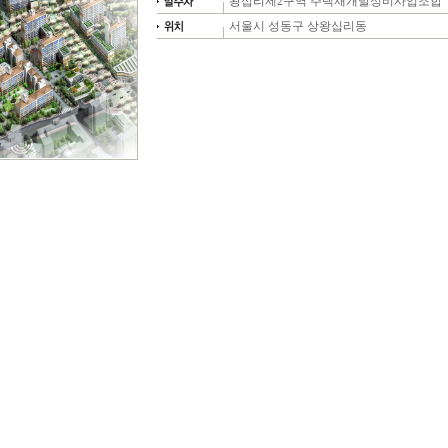
왕십리제2구역 주택재개발정비사업조합
서울시 성동구 상왕십리동