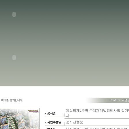
왕십리제2구역 주택재개발정비사업 철
사
공사진행중