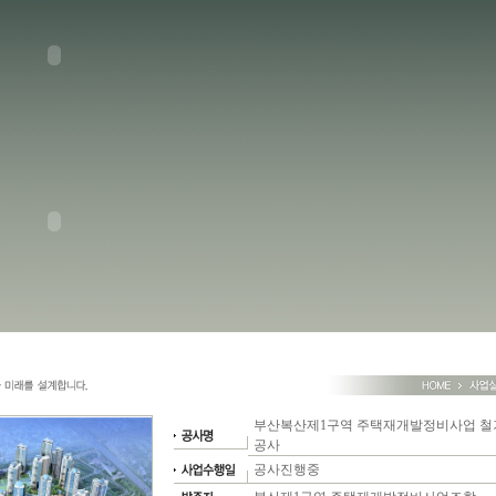
부산복산제1구역 주택재개발정비사업 
공사
공사진행중