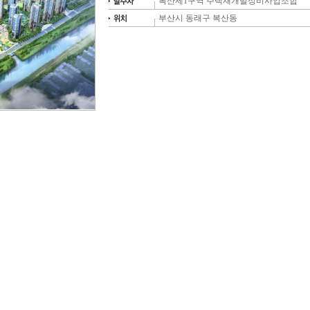
복산제1구역 주택재개발정비사업조합
부산시 동래구 복산동