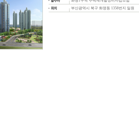
화명1구역 주택재개발정비사업조합
부산광역시 북구 화명동 1358번지 일원