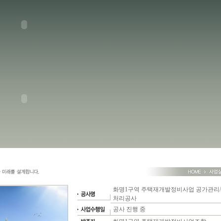
화명1구역 주택재개발정비사업 공가관리/
처리공사
공사 진행 중