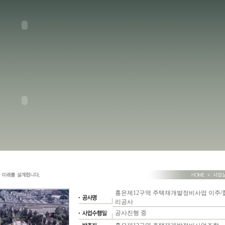
홍은제12구역 주택재개발정비사업 이주/
리공사
공사진행 중