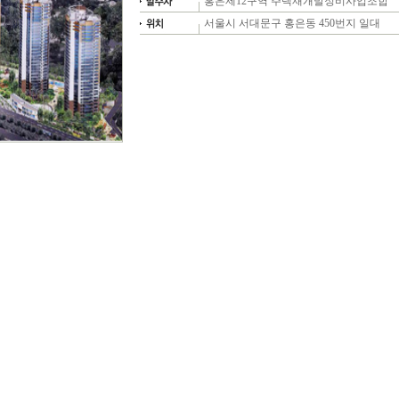
홍은제12구역 주택재개발정비사업조합
서울시 서대문구 홍은동 450번지 일대