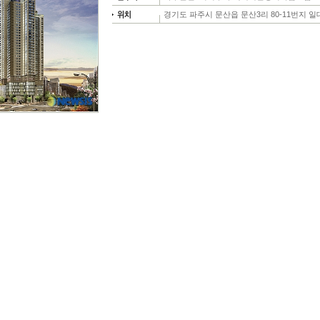
경기도 파주시 문산읍 문산3리 80-11번지 일