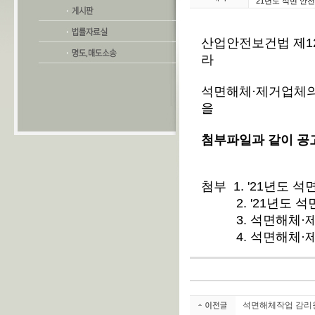
21년도 석면 안
산업안전보건법 제121
라
석면해체·제거업체의
을
첨부파일과 같이 공
첨부 1. '21년도
2. '21년도 석
3. 석면해체·제
4. 석면해체·제
석면해체작업 감리원 