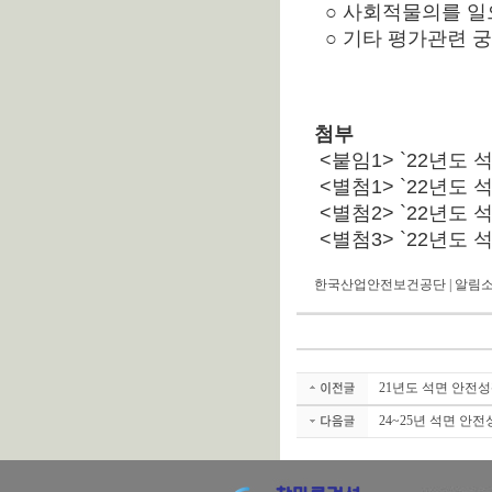
○ 사회적물의를 일
○ 기타 평가관련 궁금
첨부
<붙임1> `22년도
<별첨1> `22년도
<별첨2> `22년도
<별첨3> `22년도
한국산업안전보건공단 | 알림소식 
21년도 석면 안전
24~25년 석면 안