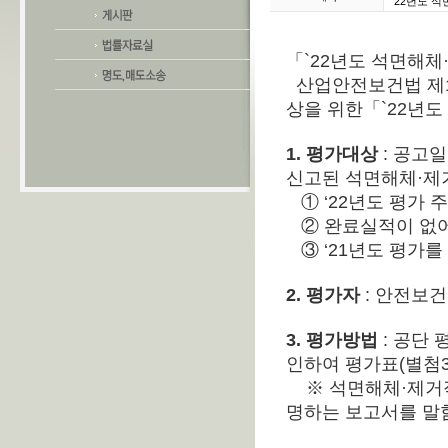
22년도 석
「`22년도 석면해
산업안전보건법 제12
상을 위한「`22년
1. 평가대상
: 공고
신고된 석면해체·제거작
① ‘22년도 평가 주기 
② 완료실적이 없어
③ ‘21년도 평가를 
2. 평가자
: 안전보건
3. 평가방법
: 공단
인하여 평가표(별첨3
※ 석면해체·제거작
명하는 보고서를 말