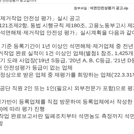
면 안전성평가 공고입니다.
석면안전성평가 공고.zip
첨부파일 :
체·제거작업 안전성 평가」실시 공고
1조제2항, 동법 시행규칙 제180조, 고용노동부고시 제
도 석면해체·제거작업 안전성 평가」실시계획을 다음과 같
일 기준 등록기간이 1년 이상인 석면해체·제거업체 중 전년
업 완료 실적이 1건 이상인 업체(별첨1 참조, 1,425개
도래 사업장(‘19년 S등급, ’20년 A, B, C등급, ‘21년 D
 안전성평가 등급이 없는 업체
정상으로 받은 업체 중 재평가를 희망하는 업체(’22.3.31
공단 직원 2인 또는 1인(필요시 외부전문가 포함)으로 
 평가반이 등록업체를 직접 방문하여 등록업체에서 작성한
)에 따라 평가 진행
업 완료보고서란 밀폐조치부터 석면농도 측정까지 석면
함