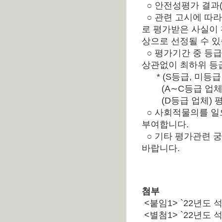
○ 안전성평가 결과(
○ 관련 고시에 따
로 평가받은 사실이
상으로 선정될 수 있
○ 평가기간 중 등급
상관없이 최하위 등
* (S등급, 미등급 
(A∼C등급 업체) 
(D등급 업체) 평가
○ 사회적물의를 일
부여합니다.
○ 기타 평가관련 궁금
바랍니다.
첨부
<붙임1> `22년도
<별첨1> `22년도